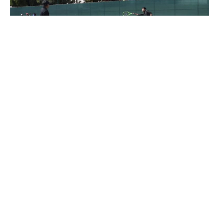
Tenis con Federico Meza
Instructor: Federico Meza BelloPrecio del taller:
$5,829.00Conoce otros talleres: Deportes de raqueta Que el
alumno conozca este deporte y que aprenda a jugarlo,
igualmente que mejore sus habilidades técnicas y tácticas.
Que adquiera una buena condición física, un desarrollo
óptimo…
Conoce más