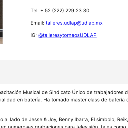
Tel: + 52 (222) 229 23 30
Email:
talleres.udlap@udlap.mx
IG:
@talleresytorneosUDLAP
Capacitación Musical de Sindicato Único de trabajadores
ialidad en batería. Ha tomado master class de batería c
 al lado de Jesse & Joy, Benny Ibarra, El símbolo, Reik, 
 en numerosas grabaciones para televisión, tales como