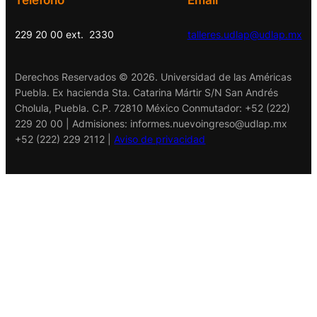
Teléfono
Email
229 20 00 ext. 2330
talleres.udlap@udlap.mx
Derechos Reservados © 2026. Universidad de las Américas
Puebla. Ex hacienda Sta. Catarina Mártir S/N San Andrés
Cholula, Puebla. C.P. 72810 México Conmutador: +52 (222)
229 20 00 | Admisiones:
informes.nuevoingreso@udlap.mx
+52 (222) 229 2112 |
Aviso de privacidad