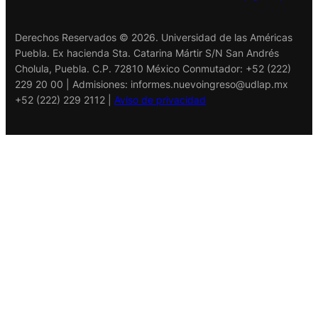
Derechos Reservados © 2026. Universidad de las Américas
Puebla. Ex hacienda Sta. Catarina Mártir S/N San Andrés
Cholula, Puebla. C.P. 72810 México Conmutador: +52 (222)
229 20 00 | Admisiones:
informes.nuevoingreso@udlap.mx
+52 (222) 229 2112 |
Aviso de privacidad